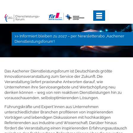
Direkt
2027 feiern wir unser Jubiläum mit Ihnen!
zum
Inhalt
>> Informiert bleiben zu 2027 – per Newsletterabo ‚Aachener
Dienstleistungsforum‘!
Das Aachener Dienstleistungsforum ist Deutschlands größte
Innovationsveranstaltung zum Service der Zukunft. Die
Veranstaltung liefert praxisnahe Antworten darauf, wie
Unternehmen ihre Serviceangebote und Wertschöpfung neu
denken können – weg von rein reaktiven Dienstleistungen hin zu
vorausschauenden, selbstoptimierenden Lösungen.
Führungskräfte und Expert*innen aus Unternehmen
unterschiedlichster Branchen profitieren von inspirierenden
Vorträgen und lebendigen Diskussionen mit hochkarätigen
Referierenden aus Industrie und Wissenschaft. Darüber hinaus
fördert die Veranstaltung einen inspirierenden Erfahrungsaustausch