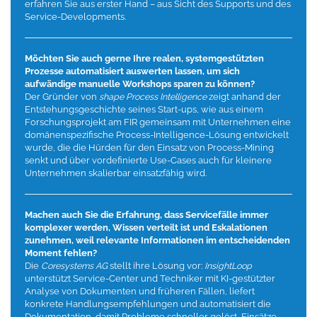
erfahren Sie aus erster Hand – aus Sicht des Supports und des
Service-Developments.
Möchten Sie auch gerne Ihre realen, systemgestützten
Prozesse automatisiert auswerten lassen, um sich
aufwändige manuelle Workshops sparen zu können?
Der Gründer von
shape Process Intelligence
zeigt anhand der
Entstehungsgeschichte seines Start-ups, wie aus einem
Forschungsprojekt am FIR gemeinsam mit Unternehmen eine
domänenspezifische Process-Intelligence-Lösung entwickelt
wurde, die die Hürden für den Einsatz von Process-Mining
senkt und über vordefinierte Use-Cases auch für kleinere
Unternehmen skalierbar einsatzfähig wird.
Machen auch Sie die Erfahrung, dass Servicefälle immer
komplexer werden, Wissen verteilt ist und Eskalationen
zunehmen, weil relevante Informationen im entscheidenden
Moment fehlen?
Die
Coresystems AG
stellt ihre Lösung vor:
InsightLoop
unterstützt Service-Center und Techniker mit KI-gestützter
Analyse von Dokumenten und früheren Fällen, liefert
konkrete Handlungsempfehlungen und automatisiert die
Dokumentation, damit Probleme schneller gelöst, Einsätze