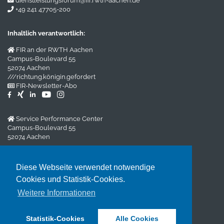
dienstleistungsforum@fir.rwth-aachen.de
+49 241 47705-200
Inhaltlich verantwortlich:
FIR an der RWTH Aachen
Campus-Boulevard 55
52074 Aachen
///richtung.königin.gefordert
FIR-Newsletter-Abo
Service Performance Center
Campus-Boulevard 55
52074 Aachen
Impressum
/
Datenschutz
Diese Webseite verwendet notwendige
Cookies und Statistik-Cookies.
Veranstalter:
Weitere Informationen
FIR Aachen GmbH
Impressum
/
Datenschutzerklärung
Statistik-Cookies
Alle Cookies