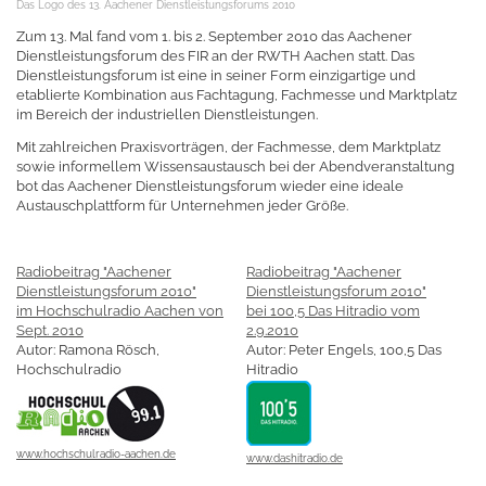
Das Logo des 13. Aachener Dienstleistungsforums 2010
Zum 13. Mal fand vom 1. bis 2. September 2010 das Aachener
Dienstleistungsforum des FIR an der RWTH Aachen statt. Das
Dienstleistungsforum ist eine in seiner Form einzigartige und
etablierte Kombination aus Fachtagung, Fachmesse und Marktplatz
im Bereich der industriellen Dienstleistungen.
Mit zahlreichen Praxisvorträgen, der Fachmesse, dem Marktplatz
sowie informellem Wissensaustausch bei der Abendveranstaltung
bot das Aachener Dienstleistungsforum wieder eine ideale
Austauschplattform für Unternehmen jeder Größe.
Radiobeitrag "Aachener
Radiobeitrag "Aachener
Dienstleistungsforum 2010"
Dienstleistungsforum 2010"
im Hochschulradio Aachen von
bei 100,5 Das Hitradio vom
Sept. 2010
2.9.2010
Autor: Ramona Rösch,
Autor: Peter Engels, 100,5 Das
Hochschulradio
Hitradio
www.hochschulradio-aachen.de
www.dashitradio.de