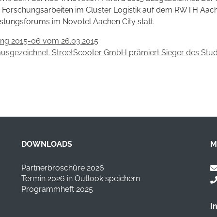
er Forschungsarbeiten im Cluster Logistik auf dem RWTH Aach
stungsforums im Novotel Aachen City statt.
ung 2015-06 vom 26.03.2015
r ausgezeichnet. StreetScooter GmbH prämiert Sieger des S
DOWNLOADS
M
Partnerbroschüre 2026
Termin 2026 in Outlook speichern
Programmheft 2025
I