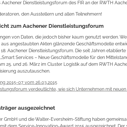
s Aachener Dienstleistungsforum des FIR an der RWTH Aachen
ratoren, den Ausstellern und allen Teilnehmern!
icht zum Aachener Dienstleistungsforum
en von Daten, die jedoch bisher kaum genutzt werden. Welc
aus angestaubten Akten glänzende Geschäftsmodelle entwick
 18. Aachener Dienstleistungsforum. Die seit Jahren etablier
„Smart Services – Neue Geschäftsmodelle für den Mittelstan
ch am 25. und 26. März im Cluster Logistik auf dem RWTH Aac
lisierung auszutauschen.
ung 2015-07 vom 26.03.2015
stungsforum verdeutlichte, wie sich Unternehmen mit neuen G
sträger ausgezeichnet
ter GmbH und die Walter-Eversheim-Stiftung haben gemeins
it dem Service-Innovation-Award 2015 ausgezeichnet. Der sei