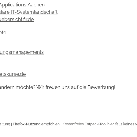
Applications Aachen
ulare IT-Systemlandschaft
ebersicht.fir.de
ote
eistungsmanagements
katskurse.de
rändern möchte? Wir freuen uns auf die Bewerbung!
altung | Firefox-Nutzung empfohlen |
Kostenfreies Entpack-Tool hier
, falls keines