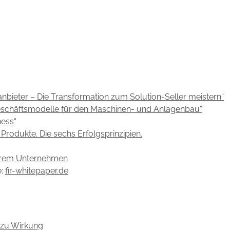
ieter – Die Transformation zum Solution-Seller meistern“
Geschäftsmodelle für den Maschinen- und Anlagenbau“
ness“
Produkte. Die sechs Erfolgsprinzipien.
 Ihrem Unternehmen
e:
fir-whitepaper.de
 zu Wirkung