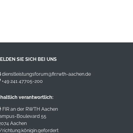
ELDEN SIE SICH BEI UNS
dienstleistungsforum@fir.rwth-aachen.de
+49 241 47705-200
nhaltlich verantwortlich:
FIR an der RWTH Aachen
ampus-Boulevard 55
2074 Aachen
//richtung.königin.gefordert