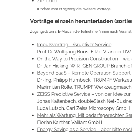
ZIP-Datei
[Update vom 21.03.2025: drei weitere Vorträge]
Vorträge einzeln herunterladen (sort
Zugangsdaten s. E-Mail an die Teilnehmer*innen nach Veranst
Impulsvortrag: Disruptiver Service
Prof. Dr. Wolfgang Boos, FIR e. V. an der 
On the Way to Precision Construction – wie 
Dr. Jan Hicking, WIRTGEN GROUP Branch o
Beyond EaaS – Remote Operation Support fo
Dr.-Ing. Philipp Humbeck, TRUMPF Werkze
Maximilian Rolle, TRUMPF Werkzeugmaschi
ZEISS Predictive Service – von der Idee zur
Jonas Kaltenbach, doubleSlash Net-Busin
Luca Lutsch, Carl Zeiss Microscopy GmbH
Mehr als Wartung: Mit bedarfsgerechten Se
Florian Kanther, Vaillant GmbH
Energy Saving as a Service – aber bitte nach