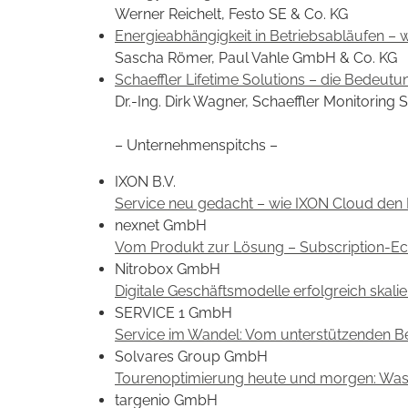
Werner Reichelt, Festo SE & Co. KG
Energieabhängigkeit in Betriebsabläufen – wi
Sascha Römer, Paul Vahle GmbH & Co. KG
Schaeffler Lifetime Solutions – die Bedeut
Dr.-Ing. Dirk Wagner, Schaeffler Monitorin
– Unternehmenspitchs –
IXON B.V.
Service neu gedacht – wie IXON Cloud den
nexnet GmbH
Vom Produkt zur Lösung – Subscription-Eco
Nitrobox GmbH
Digitale Geschäftsmodelle erfolgreich ska
SERVICE 1 GmbH
Service im Wandel: Vom unterstützenden B
Solvares Group GmbH
Tourenoptimierung heute und morgen: Was w
targenio GmbH