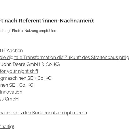
iert nach Referent*innen-Nachnamen):
altung | Firefox-Nutzung empfohlen
RWTH Aachen
die digitale Transformation die Zukunft des Straßenbaus präg
f John Deere GmbH & Co. KG
r your night shift
ugmaschinen SE + Co. KG
nen SE + Co. KG
 Innovation
ess GmbH
rvicelevels den Kundennutzen optimieren
haltig!